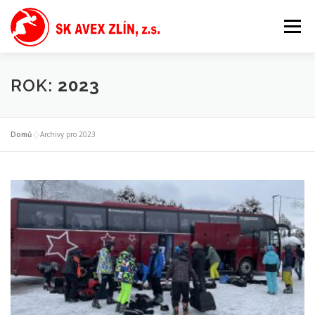
Přeskočit
na
Menu
obsah
ROK:
2023
Domů
»
Archivy pro 2023