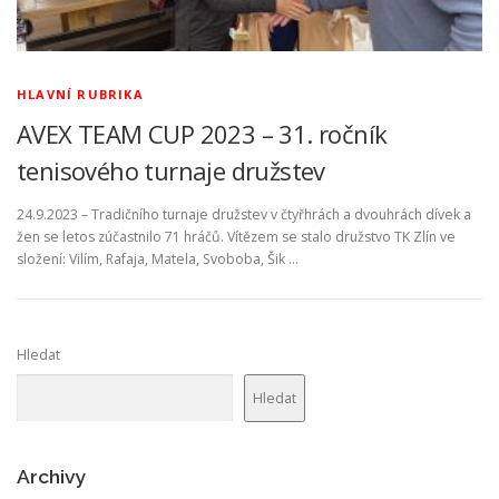
HLAVNÍ RUBRIKA
AVEX TEAM CUP 2023 – 31. ročník
tenisového turnaje družstev
24.9.2023 – Tradičního turnaje družstev v čtyřhrách a dvouhrách dívek a
žen se letos zúčastnilo 71 hráčů. Vítězem se stalo družstvo TK Zlín ve
složení: Vilím, Rafaja, Matela, Svoboba, Šik …
Hledat
Hledat
Archivy