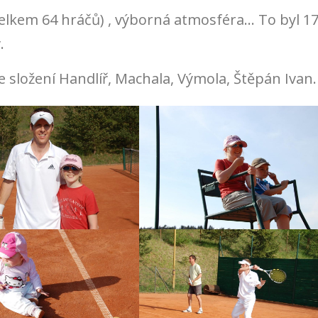
celkem 64 hráčů) , výborná atmosféra… To byl 17
.
složení Handlíř, Machala, Výmola, Štěpán Ivan.